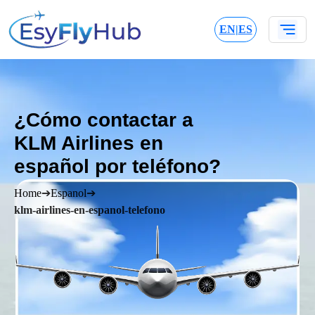
EN
|
ES
¿Cómo contactar a
KLM Airlines en
español por teléfono?
Home
➔
Espanol
➔
klm-airlines-en-espanol-telefono